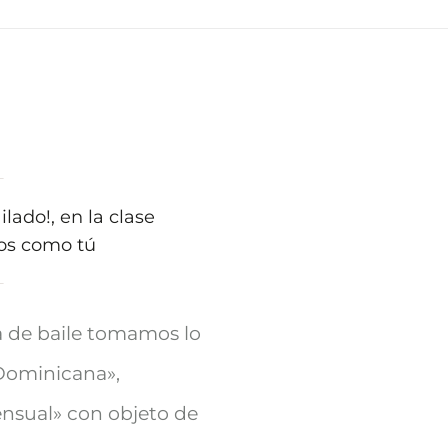
lado!, en la clase
vos como tú
a de baile tomamos lo
Dominicana»,
nsual» con objeto de